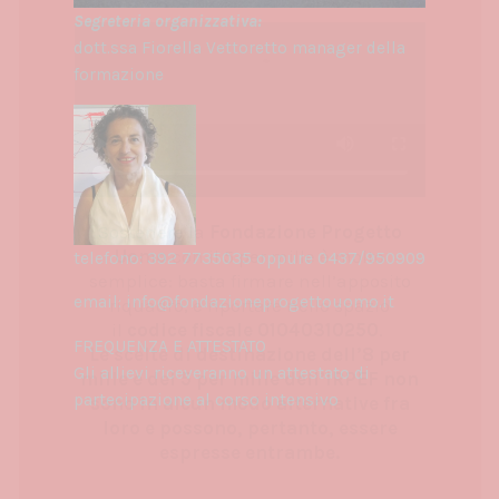
Segreteria organizzativa:
dott.ssa Fiorella Vettoretto manager della
formazione
Sostenere la
Fondazione Progetto
Uomo
con il 5 per mille è molto
telefono: 392 7735035 oppure 0437/950909
semplice: basta firmare nell’apposito
email: info@fondazioneprogettouomo.it
riquadro, e riportare nello spazio
il
codice fiscale 01040310250
.
FREQUENZA E ATTESTATO
Le scelte di destinazione dell’8 per
Gli allievi riceveranno un attestato di
mille e del 5 per mille dell’IRPEF non
partecipazione al corso intensivo
sono in alcun modo alternative fra
loro e possono, pertanto, essere
espresse entrambe.
Precedente
Success