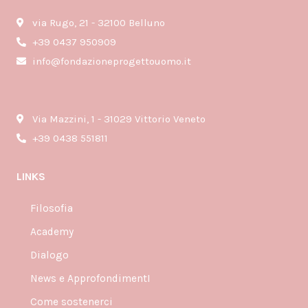
-
f
via Rugo, 21 - 32100 Belluno
+39 0437 950909
info@fondazioneprogettouomo.it
Via Mazzini, 1 - 31029 Vittorio Veneto
+39 0438 551811
LINKS
Filosofia
Academy
Dialogo
News e ApprofondimentI
Come sostenerci