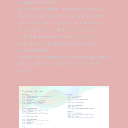
I docenti del corso:
prof.
Franco Fabbro
, laureato in Medicina,
fondatore del gruppo MOM, già professore
ordinario in Neuropsichiatria infantile e
Psicologia clinica all’Università di Udine.
dott.
Sandro Fabbro
Medico Chirurgo,
Specialista in Psicoterapia ed Esperto in
Enneagramma
dott.
Alessio Matiz
, educatore, assegnista di
ricerca all’Università di Udine, istruttore
MOM.