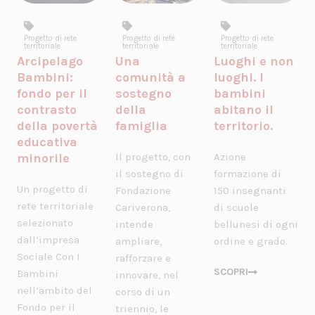
Progetto di rete
Progetto di rete
Progetto di rete
territoriale
territoriale
territoriale
Arcipelago
Una
Luoghi e non
Bambini:
comunità a
luoghi. I
fondo per il
sostegno
bambini
contrasto
della
abitano il
della povertà
famiglia
territorio.
educativa
minorile
Il progetto, con
Azione
il sostegno di
formazione di
Un progetto di
Fondazione
150 insegnanti
rete territoriale
Cariverona,
di scuole
selezionato
intende
bellunesi di ogni
dall’impresa
ampliare,
ordine e grado.
Sociale Con I
rafforzare e
SCOPRI
Bambini
innovare, nel
nell’ambito del
corso di un
Fondo per il
triennio, le