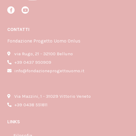
F
Y
a
o
c
u
e
t
b
u
CONTATTI
o
b
o
e
k
Fondazione Progetto Uomo Onlus
-
f
via Rugo, 21 - 32100 Belluno
+39 0437 950909
info@fondazioneprogettouomo.it
Via Mazzini, 1 - 31029 Vittorio Veneto
+39 0438 551811
LINKS
Filosofia