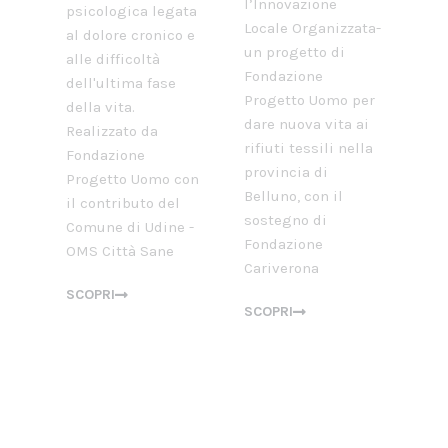
l’Innovazione
psicologica legata
Locale Organizzata-
al dolore cronico e
un progetto di
alle difficoltà
Fondazione
dell'ultima fase
Progetto Uomo per
della vita.
dare nuova vita ai
Realizzato da
rifiuti tessili nella
Fondazione
provincia di
Progetto Uomo con
Belluno, con il
il contributo del
sostegno di
Comune di Udine -
Fondazione
OMS Città Sane
Cariverona
SCOPRI
SCOPRI