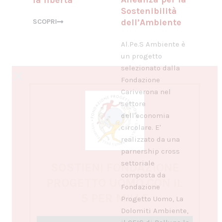
Sostenibilità
dell’Ambiente
SCOPRI
Al.Pe.S Ambiente è
un progetto
selezionato dalla
Fondazione
Cariverona nel
settore
dell'economia
circolare. E'
realizzato da una
parnership cross
settoriale
SOSTIENI FONDAZIONE
composta da
PROGETTO UOMO CON IL
Fondazione
5 PER MILLE
Progetto Uomo, La
Dolomiti Ambiente,