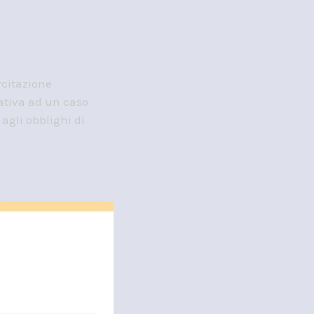
rcitazione
lativa ad un caso
 agli obblighi di