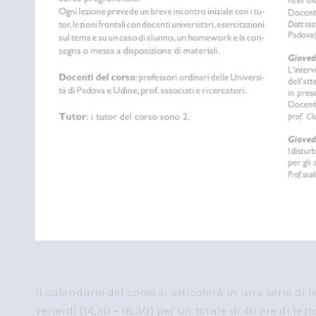
Il calendario del corso si articolerà in una serie di
venerdì (14,30 - 18,30) per un totale di 40 ore di lez