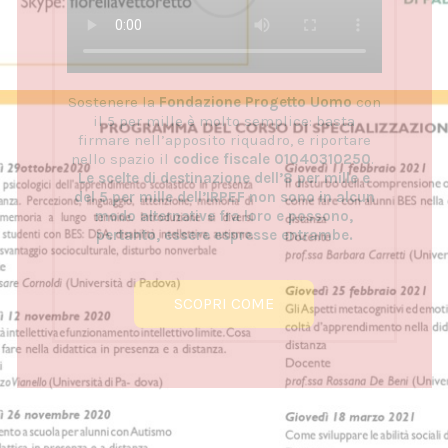
Sostenere la
Fondazione Progetto Uomo
con
il 5 per mille è molto semplice: basta
firmare nell’apposito riquadro, e riportare
nello spazio il
codice fiscale 01040310250
.
Le scelte di destinazione dell’8 per mille e
del 5 per mille dell’IRPEF non sono in alcun
modo alternative fra loro e possono,
pertanto, essere espresse entrambe.
SCOPRI COME