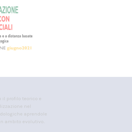
l profilo teorico e
lizzazione nel
odologiche aprendole
in ambito evolutivo.