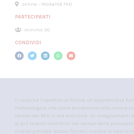
online - Modalità FAD
PARTECIPANTI
minimo 30
CONDIVIDI
Il corso ha l’obiettivo di fornire un’approfondita fo
metodologico che come avviamento alla ricerca sul 
campo dei BES in età evolutiva. Gli insegnamenti 
ai più recenti contributi nel campo della psicopato
Il corso prevede: lezioni frontali, visione di casi c