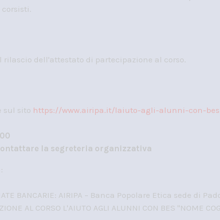
corsisti.
 rilascio dell'attestato di partecipazione al corso.
 sul sito
https://www.airipa.it/laiuto-agli-alunni-con-bes
,00
contattare la segreteria organizzativa
:
TE BANCARIE: AIRIPA – Banca Popolare Etica sede di Pad
CRIZIONE AL CORSO L'AIUTO AGLI ALUNNI CON BES "NOME C