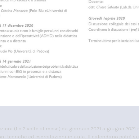
 lezioni (1 o 2 volte al mese) da gennaio 2021 a giugno 2021 
ioni teoriche ed esercitazioni in aula. Il calendario potrà s