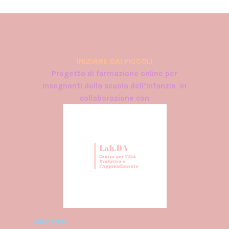
INIZIARE DAI PICCOLI
Progetto di formazione online per
insegnanti della scuola dell’infanzia i
n
collaborazione con
Obiettivo