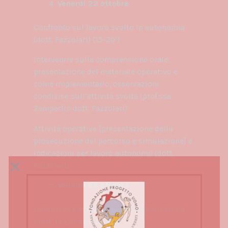
Venerdì 22 ottobre
Confronto sul lavoro svolto in autonomia
(dott. Fazzolari) (15-20’)
Intervenire sulla comprensione orale:
presentazione del materiale operativo e
come implementarlo, osservazioni
condivise sull’attività svolta (prof.ssa
Zamperlin dott. Fazzolari)
Attività operative [presentazione della
prosecuzione del percorso e simulazione] e
indicazioni per lavoro autonomo (dott.
Fazzolari)
Venerdì 29 ottobre
Confronto sul lavoro svolto in autonomia
(dott. Fazzolari) (15-20’)