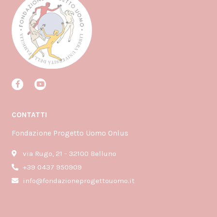
F
Y
a
o
c
u
e
t
b
u
CONTATTI
o
b
o
e
k
Fondazione Progetto Uomo Onlus
-
f
via Rugo, 21 - 32100 Belluno
+39 0437 950909
info@fondazioneprogettouomo.it