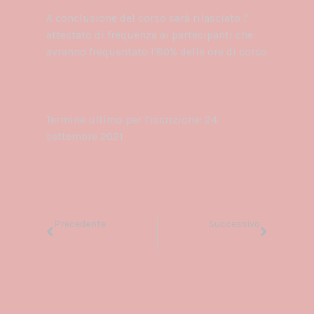
A conclusione del corso sarà rilasciato l'
attestato di frequenza ai partecipanti che
avranno frequentato l'80% delle ore di corso
ADESIONI
Termine ultimo per l'iscrizione: 24
settembre 2021
Precedente
Success
Precedente
Successivo
FONDAZIONE PROGETTO UOMO – Importi percepiti dalla PA nel 2020
Gestire lo stress, la sofferenza fisica e psicologica con la MOM Meditazione di Consapevolezza Orientata alla Mindfulness. ATTIVATO