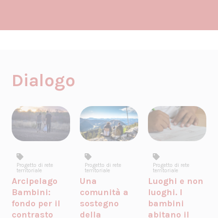
Dialogo
Progetto di rete
Progetto di rete
Progetto di rete
territoriale
territoriale
territoriale
Arcipelago
Una
Luoghi e non
Bambini:
comunità a
luoghi. I
fondo per il
sostegno
bambini
contrasto
della
abitano il