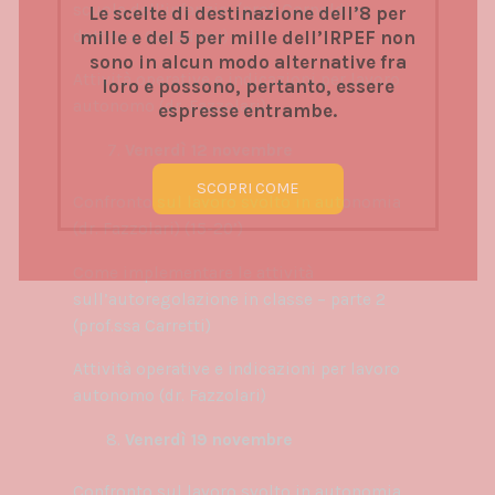
scuola dell’infanzia (prof. Cornoldi e
Le scelte di destinazione dell’8 per
dott.ssa Capodieci)
mille e del 5 per mille dell’IRPEF non
sono in alcun modo alternative fra
Attività operative e indicazioni per lavoro
loro e possono, pertanto, essere
autonomo (dr. Fazzolari)
espresse entrambe.
Venerdì 12 novembre
SCOPRI COME
Confronto sul lavoro svolto in autonomia
(dr. Fazzolari) (15-20’)
Come implementare le attività
sull’autoregolazione in classe – parte 2
(prof.ssa Carretti)
Attività operative e indicazioni per lavoro
autonomo (dr. Fazzolari)
Venerdì 19 novembre
Confronto sul lavoro svolto in autonomia