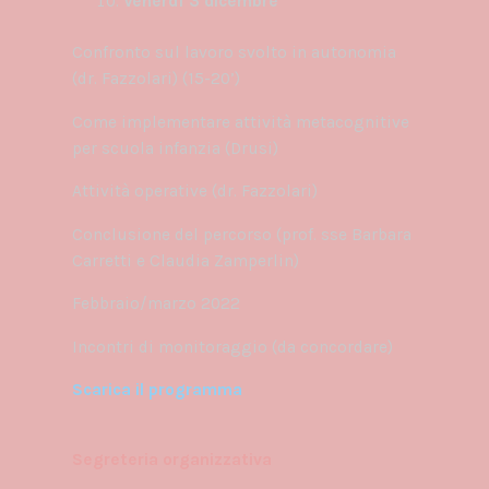
Venerdì 3 dicembre
Confronto sul lavoro svolto in autonomia
(dr. Fazzolari) (15-20’)
Come implementare attività metacognitive
per scuola infanzia (Drusi)
Attività operative (dr. Fazzolari)
Conclusione del percorso (prof. sse Barbara
Carretti e Claudia Zamperlin)
Febbraio/marzo 2022
Incontri di monitoraggio (da concordare)
Scarica il programma
programma-corso-iniziare-dai-piccoli-1
Download
Segreteria organizzativa