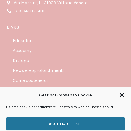
Via Mazzini, 1 - 31029 Vittorio Veneto
+39 0438 551811
LINKS
Filosofia
Academy
Dialogo
News e ApprofondimentI
Come sostenerci
Contatti
Gestisci Consenso Cookie
Fondazione trasparente
Usiamo cookie per ottimizzare il nostro sito web ed i nostri servizi.
ACCETTA COOKIE
Copyright © 2026 Fondazione Progetto Uomo - c.f. / p.iva